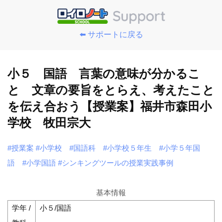
⬅️ サポートに戻る
小５ 国語 言葉の意味が分かるこ
と 文章の要旨をとらえ、考えたこと
を伝え合おう【授業案】福井市森田小
学校 牧田宗大
#授業案
#小学校
#国語科
#小学校５年生
#小学５年国
語
#小学国語
#シンキングツールの授業実践事例
基本情報
学年 /
小５/国語