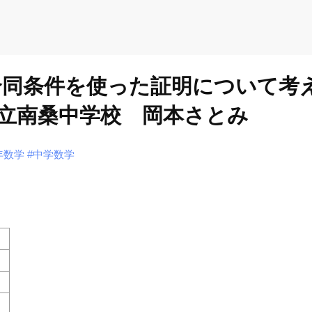
合同条件を使った証明について考
立南桑中学校 岡本さとみ
年数学
#中学数学