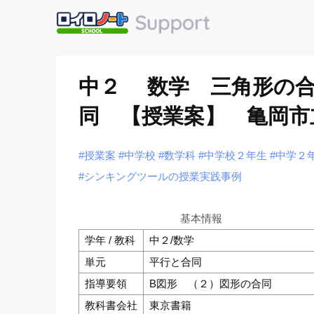
中２ 数学 三角形の
同 【授業案】 亀岡市
#授業案
#中学校
#数学科
#中学校２年生
#中学２
#シンキングツールの授業実践事例
基本情報
学年 / 教科
中２/数学
単元
平行と合同
指導要領
B図形 （２）図形の合同
教科書会社
東京書籍