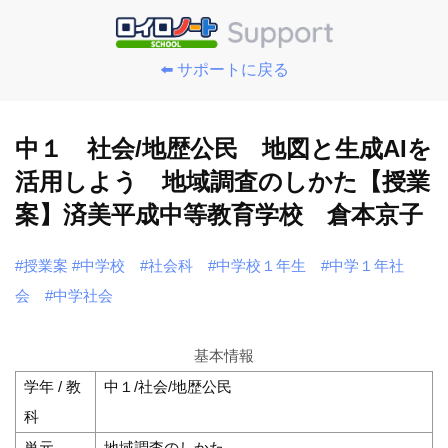
⬅️ サポートに戻る
中１ 社会/地歴公民 地図と生成AIを
活用しよう 地域調査のしかた【授業
案】済美平成中等教育学校 倉本京子
#授業案
#中学校
#社会科
#中学校１年生
#中学１年社
会
#中学社会
基本情報
学年 / 教
中１/社会/地歴公民
科
単元
地域調査のしかた