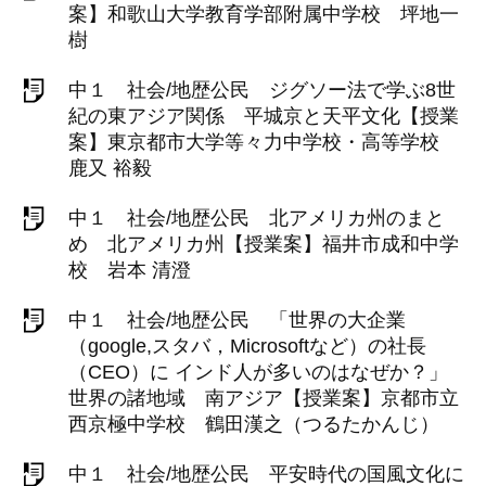
案】和歌山大学教育学部附属中学校 坪地一
樹
中１ 社会/地歴公民 ジグソー法で学ぶ8世
紀の東アジア関係 平城京と天平文化【授業
案】東京都市大学等々力中学校・高等学校
鹿又 裕毅
中１ 社会/地歴公民 北アメリカ州のまと
め 北アメリカ州【授業案】福井市成和中学
校 岩本 清澄
中１ 社会/地歴公民 「世界の大企業
（google,スタバ，Microsoftなど）の社長
（CEO）に インド人が多いのはなぜか？」
世界の諸地域 南アジア【授業案】京都市立
西京極中学校 鶴田漢之（つるたかんじ）
中１ 社会/地歴公民 平安時代の国風文化に