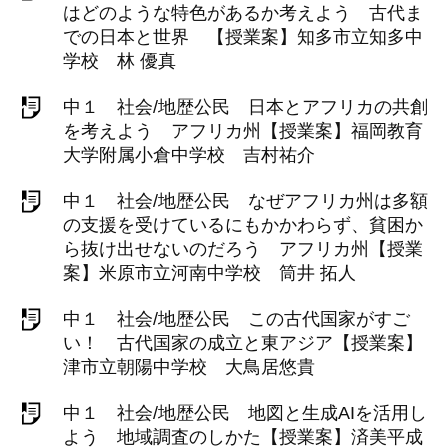
はどのような特色があるか考えよう 古代ま
での日本と世界 【授業案】知多市立知多中
学校 林 優真
中１ 社会/地歴公民 日本とアフリカの共創
を考えよう アフリカ州【授業案】福岡教育
大学附属小倉中学校 吉村祐介
中１ 社会/地歴公民 なぜアフリカ州は多額
の支援を受けているにもかかわらず、貧困か
ら抜け出せないのだろう アフリカ州【授業
案】米原市立河南中学校 筒井 拓人
中１ 社会/地歴公民 この古代国家がすご
い！ 古代国家の成立と東アジア【授業案】
津市立朝陽中学校 大鳥居悠貴
中１ 社会/地歴公民 地図と生成AIを活用し
よう 地域調査のしかた【授業案】済美平成