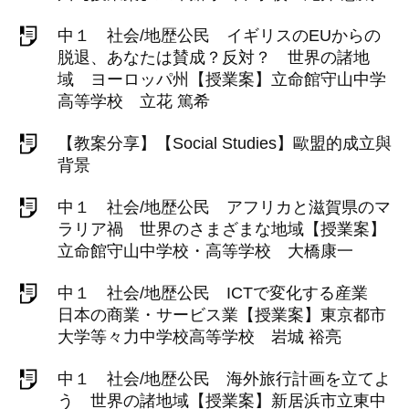
中１ 社会/地歴公民 イギリスのEUからの
脱退、あなたは賛成？反対？ 世界の諸地
域 ヨーロッパ州【授業案】立命館守山中学
高等学校 立花 篤希
【教案分享】【Social Studies】歐盟的成立與
背景
中１ 社会/地歴公民 アフリカと滋賀県のマ
ラリア禍 世界のさまざまな地域【授業案】
立命館守山中学校・高等学校 大橋康一
中１ 社会/地歴公民 ICTで変化する産業
日本の商業・サービス業【授業案】東京都市
大学等々力中学校高等学校 岩城 裕亮
中１ 社会/地歴公民 海外旅行計画を立てよ
う 世界の諸地域【授業案】新居浜市立東中