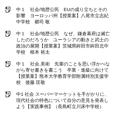
中１ 社会/地歴公民 EUの成り立ちとその
影響 ヨーロッパ州【授業案】八尾市立志紀
中学校 郷司 敬
中１ 社会/地歴公民 なぜ、鎌倉幕府は滅亡
したのだろうか ユーラシアの動きと武士の
政治の展開【授業案】茨城県鉾田市鉾田北中
学校 根本 裕太
中１ 社会,美術 先輩のことを思い浮かべな
がら寄せ書きを書こう 卒業・進級に向けて
【授業案】熊本大学教育学部附属特別支援学
校 後藤 匡敬
中1 社会 スーパーマーケットを手がかりに、
現代社会の特色について自分の意見を発表し
よう【実践事例】（長島町立川床中学校）