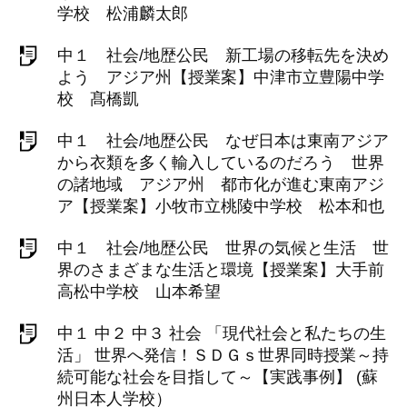
学校 松浦麟太郎
中１ 社会/地歴公民 新工場の移転先を決め
よう アジア州【授業案】中津市立豊陽中学
校 髙橋凱
中１ 社会/地歴公民 なぜ日本は東南アジア
から衣類を多く輸入しているのだろう 世界
の諸地域 アジア州 都市化が進む東南アジ
ア【授業案】小牧市立桃陵中学校 松本和也
中１ 社会/地歴公民 世界の気候と生活 世
界のさまざまな生活と環境【授業案】大手前
高松中学校 山本希望
中１ 中２ 中３ 社会 「現代社会と私たちの生
活」 世界へ発信！ＳＤＧｓ世界同時授業～持
続可能な社会を目指して～【実践事例】 (蘇
州日本人学校）