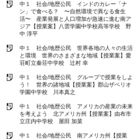
中１ 社会/地歴公民 インドのカレー「ナ
ン」で食べる？ 〜自然環境で異なる食生
活〜 産業発展と人口増加が急速に進む南ア
ジア【授業案】八雲学園中学校高等学校 野
中 淳平
中１ 社会/地歴公民 世界各地の人々の生活
と環境 世界のさまざまな地域【授業案】愛
荘町立秦荘中学校 辻村 幸
中１ 社会/地歴公民 グループで授業をしよ
う！ 世界の諸地域【授業案】郡山ザベリオ
学園中学校 川本真之
中１ 社会/地歴公民 アメリカの産業の未来
を考えよう 北アメリカ州【授業案】由布市
立庄内中学校 屋田 加菜
中１ 社会/地歴公民 南アメリカ州【授業