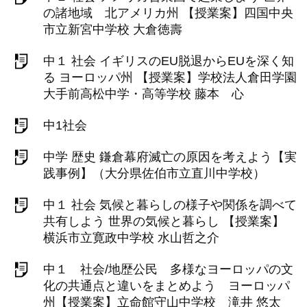
の諸地域 北アメリカ州 【授業案】四国中央
市立新宮中学校 大倉徳壽
中１ 社会 イギリスのEU脱退からEUを深く知
る ヨーロッパ州 【授業案】学校法人倉田学園
大手前高松中学・高等学校 藤本 心
中1社会
中学 歴史 鎌倉幕府滅亡の原因を考えよう【実
践事例】（大分県佐伯市立直川中学校）
中１ 社会 気候と暮らしの様子や関係を調べて
共有しよう 世界の気候と暮らし 【授業案】
横浜市立寛政中学校 水山哲之介
中１ 社会/地歴公民 多様なヨーロッパの文
化の共通点と違いをまとめよう ヨーロッパ
州【授業案】立命館守山中学校 滝井 悠太