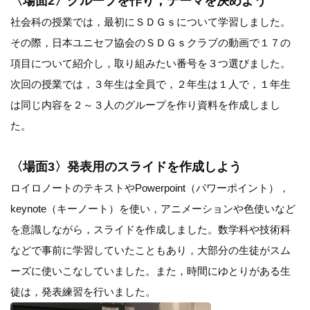
〈場面2〉グループを作り，テーマを決めよう
社会科の授業では，最初にＳＤＧｓについて学習しました。
その際，日本ユニセフ協会のＳＤＧｓクラブの動画で１７の
項目について紹介し，取り組みたい番号を３つ選びました。
次回の授業では，３年生は全員で，２年生は１人で，１年生
は同じ内容を２～３人のグループを作り資料を作成しまし
た。
〈場面3〉発表用のスライドを作成しよう
ロイロノートのテキストやPowerpoint（パワーポイント），
keynote（キーノート）を使い，アニメーションや色使いなど
を意識しながら，スライドを作成しました。数学科や技術科
などで事前に学習していたこともあり，大部分の生徒がスム
ーズに使いこなしていました。また，時間にゆとりがある生
徒は，発表練習を行いました。