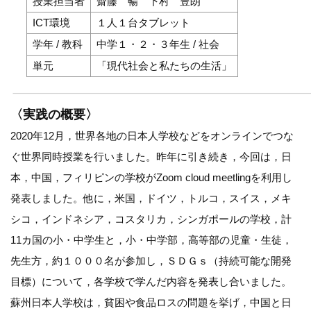
授業担当者
齋藤 暢 下村 豊朗
ICT環境
１人１台タブレット
学年 / 教科
中学１・２・３年生 / 社会
単元
「現代社会と私たちの生活」
〈実践の概要〉
2020年12月，世界各地の日本人学校などをオンラインでつな
ぐ世界同時授業を行いました。昨年に引き続き，今回は，日
本，中国，フィリピンの学校がZoom cloud meetlingを利用し
発表しました。他に，米国，ドイツ，トルコ，スイス，メキ
シコ，インドネシア，コスタリカ，シンガポールの学校，計
11カ国の小・中学生と，小・中学部，高等部の児童・生徒，
先生方，約１０００名が参加し，ＳＤＧｓ（持続可能な開発
目標）について，各学校で学んだ内容を発表し合いました。
蘇州日本人学校は，貧困や食品ロスの問題を挙げ，中国と日