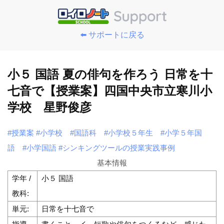
⬅️ サポートに戻る
小５ 国語 夏の俳句を作ろう 日常を十
七音で【授業案】四国中央市立寒川小
学校 星野俊彦
#授業案
#小学校
#国語科
#小学校５年生
#小学５年国
語
#小学国語
#シンキングツールの授業実践事例
基本情報
学年 /
小５ 国語
教科:
単元:
日常を十七音で