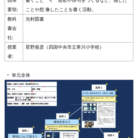
指導
書くこと イ 短歌や俳句をつくるなど、感じた
要領:
ことや想 像したことを書く活動。
教科
光村図書
書会
社:
授業
星野俊彦（四国中央市立寒川小学校）
者:
単元全体