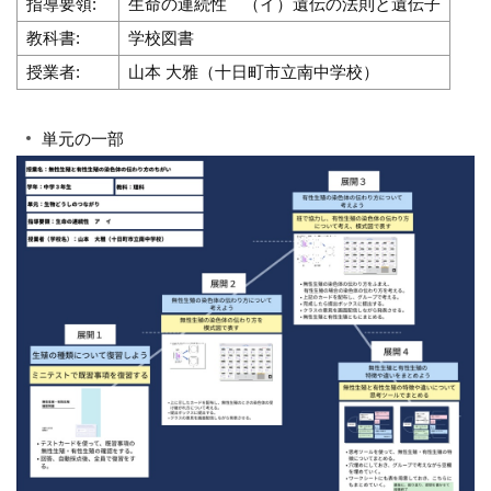
指導要領:
生命の連続性 （イ）遺伝の法則と遺伝子
教科書:
学校図書
授業者:
山本 大雅（十日町市立南中学校）
単元の一部