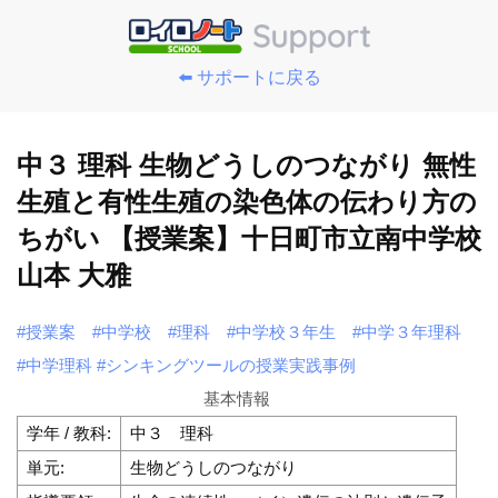
⬅️ サポートに戻る
中３ 理科 生物どうしのつながり 無性
生殖と有性生殖の染色体の伝わり方の
ちがい 【授業案】十日町市立南中学校
山本 大雅
#授業案
#中学校
#理科
#中学校３年生
#中学３年理科
#中学理科
#シンキングツールの授業実践事例
基本情報
学年 / 教科:
中３ 理科
単元:
生物どうしのつながり