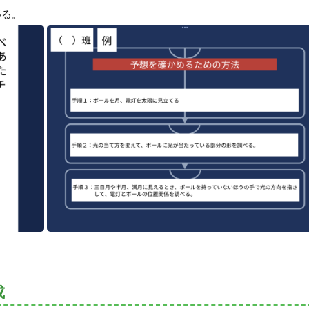
移る。
成