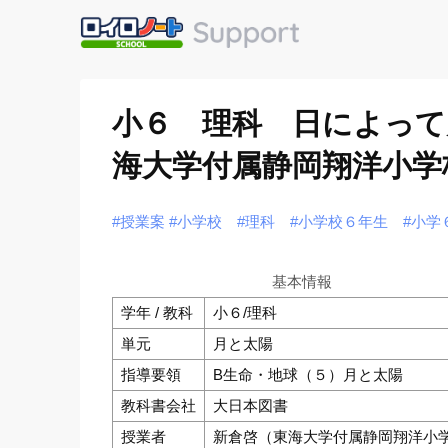
小６ 理科 日によって
海大学付属静岡翔洋小学
#授業案
#小学校
#理科
#小学校６年生
#小学
基本情報
学年 / 教科
小６/理科
単元
月と太陽
指導要領
B生命・地球（５）月と太陽
教科書会社
大日本図書
授業者
新倉啓（東海大学付属静岡翔洋小