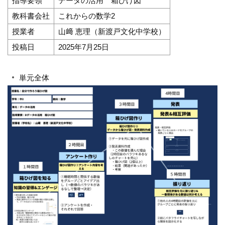
指導要領
データの活用 箱ひげ図
教科書会社
これからの数学2
授業者
山﨑 恵理（新渡戸文化中学校）
投稿日
2025年7月25日
単元全体