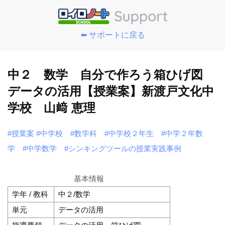
⬅️ サポートに戻る
中２ 数学 自分で作ろう箱ひげ図
データの活用【授業案】新渡戸文化中
学校 山﨑 恵理
#授業案
#中学校
#数学科
#中学校２年生
#中学２年数
学
#中学数学
#シンキングツールの授業実践事例
基本情報
学年 / 教科
中２/数学
単元
データの活用