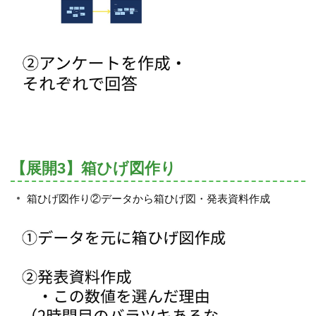
【展開3】箱ひげ図作り
箱ひげ図作り②データから箱ひげ図・発表資料作成