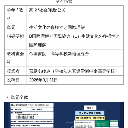
基本情報
学年 / 教
高２/社会/地歴公民
科
単元
生活文化の多様性と国際理解
指導要領
B国際理解と国際協力（1）生活文化の多様性と
国際理解
教科書会
帝国書院 高等学校新地理総合
社
授業者
宮島あゆみ（学校法人安達学園中京高等学校）
投稿日
2026年3月31日
単元全体