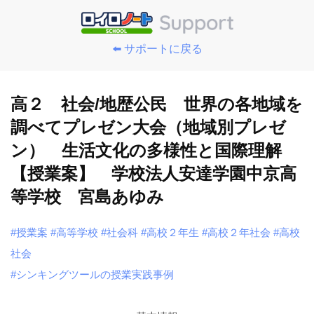
⬅️ サポートに戻る
高２ 社会/地歴公民 世界の各地域を
調べてプレゼン大会（地域別プレゼ
ン） 生活文化の多様性と国際理解
【授業案】 学校法人安達学園中京高
等学校 宮島あゆみ
#授業案
#高等学校
#社会科
#高校２年生
#高校２年社会
#高校
社会
#シンキングツールの授業実践事例