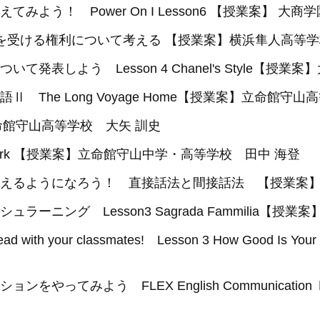
よう！ Power On I Lesson6 【授業案】 大
育を受ける権利について考える 【授業案】横浜隼人高等学
発表しよう Lesson 4 Chanel's Style【
The Long Voyage Home【授業案】立命館守
立命館守山高等学校 大矢 訓史
ork 【授業案】立命館守山中学・高等学校 田中 海登
えるようになろう！ 直接話法と間接話法 【授業案
ーニング Lesson3 Sagrada Fammilia【授
read with your classmates! Lesson 3 How Go
やってみよう FLEX English Communication