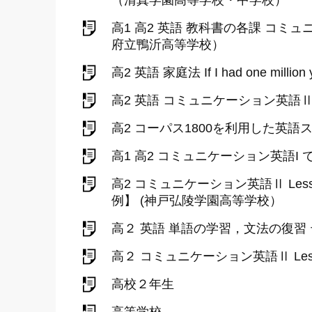
（清真学園高等学校・中学校）
高1 高2 英語 教科書の各課 コ
府立鴨沂高等学校）
高2 英語 家庭法 If I had on
高2 英語 コミュニケーション英
高2 コーパス1800を利用した英
高1 高2 コミュニケーション英語
高2 コミュニケーション英語Ⅱ Less
例】 (神戸弘陵学園高等学校）
高２ 英語 単語の学習，文法の復習
高２ コミュニケーション英語Ⅱ Less
高校２年生