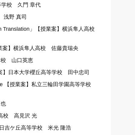
園高等学校 久門 章代
 浅野 真司
 Translation」【授業案】横浜隼人高校
on【授業案】横浜隼人高校 佐藤貴瑞央
学校 山口英恵
net?【授業案】日本大学櫻丘高等学校 田中忠司
eryone 【授業案】私立三輪田学園高等学校
琢也
案】桜林高校 高見沢 光
都市立日吉ケ丘高等学校 米光 隆浩