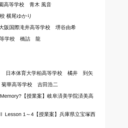
商学園高等学校 青木 風音
校 横尾ゆかり
授業案】大阪国際滝井高等学校 堺谷由希
山高等学校 橋詰 龍
】 日本体育大学柏高等学校 橘井 到矢
業案】菊華高等学校 吉田浩二
od Is Your Memory?【授業案】岐阜済美学院済美高
 Ⅱ Lesson 1～4【授業案】兵庫県立宝塚西