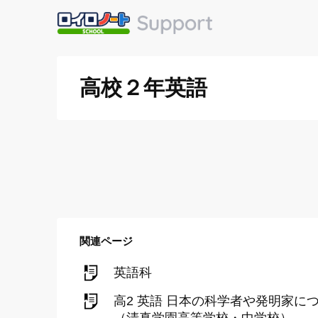
高校２年英語
関連ページ
英語科
高2 英語 日本の科学者や発明家