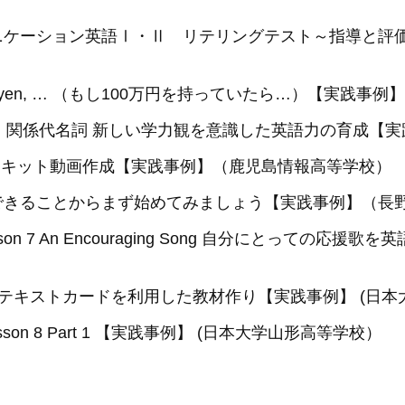
ミュニケーション英語Ⅰ・Ⅱ リテリングテスト～指導と
e million yen, … （もし100万円を持っていたら…）【
語Ⅱ 関係代名詞 新しい学力観を意識した英語力の育成【
語スキット動画作成【実践事例】（鹿児島情報高等学校）
I できることからまず始めてみましょう【実践事例】（
on 7 An Encouraging Song 自分にとっての
 テキストカードを利用した教材作り【実践事例】 (日
on 8 Part 1 【実践事例】 (日本大学山形高等学校）