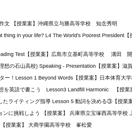
英作文 【授業案】沖縄県立与勝高等学校 知念秀明
tant thing in your life? L4 The World's Poore
ading Test【授業案】広島市立基町高等学校 溝田 
roject(理想の石山高校) Speaking - Presentatio
スター！Lesson 1 Beyond Words【授業案】日本体育
icの感想を英語で書こう Lesson3 Landfill Harm
たライティング指導 Lesson 5 動詞を決める③【授業
ョンに挑戦しよう 【授業案】 兵庫県立宝塚西高等学校 
ON2 【授業案】 大商学園高等学校 峯松愛