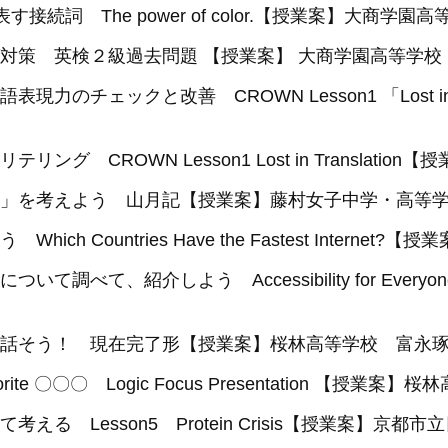
を表す接続詞 The power of color.【授業案】大商学
対策 英検２級過去問題 【授業案】 大商学園高等学校
のチェックと改善 CROWN Lesson1 「Lost in
グ CROWN Lesson1 Lost in Translati
」を考えよう 山月記【授業案】藤村女子中学・高等
h Countries Have the Fastest Inter
て調べて、紹介しよう Accessibility for Ev
話そう！ 現在完了形【授業案】桜林高等学校 富永
avorite 〇〇〇 Logic Focus Presentation 【授業
る Lesson5 Protein Crisis【授業案】京