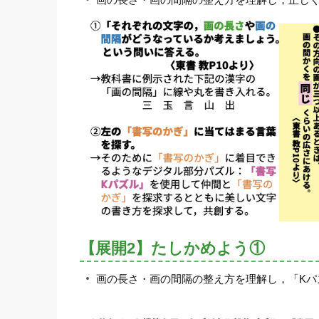
【展開2】たしかめよう①
画の長さ・画の間隔の整え方を理解し，「Kパ