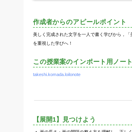
作成者からのアピールポイント
美しく完成された文字を一人で書く学びから，「
を重視した学びへ！
この授業案のインポート用ノー
takeshi.komada.loilonote
【展開1】見つけよう
画の長さ・画の間隔の整え方を理解し，正しく整