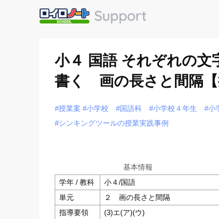
小４ 国語 それぞれの
書く 画の長さと間隔【
#授業案
#小学校
#国語科
#小学校４年生
#小
#シンキングツールの授業実践事例
基本情報
学年 / 教科
小４/国語
単元
２ 画の長さと間隔
指導要領
(3)エ(ア)(ウ)