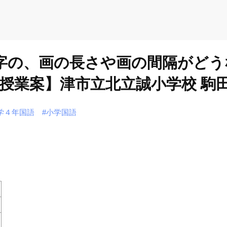
文字の、画の長さや画の間隔がど
授業案】津市立北立誠小学校 駒田
学４年国語
#小学国語