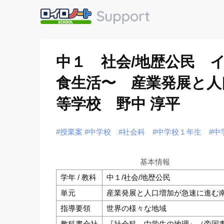
中１ 社会/地歴公民 
食生活〜 産業発展と人
等学校 野中 淳平
#授業案
#中学校
#社会科
#中学校１年生
#中
基本情報
学年 / 教科
中１/社会/地歴公民
単元
産業発展と人口増加が急速に進む
指導要領
世界の様々な地域
教科書会社
『社会科 中学生の地理』（帝国