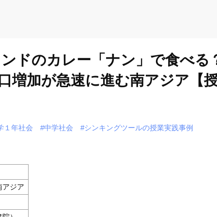
インドのカレー「ナン」で食べる
口増加が急速に進む南アジア【
学１年社会
#中学社会
#シンキングツールの授業実践事例
南アジア
書院）