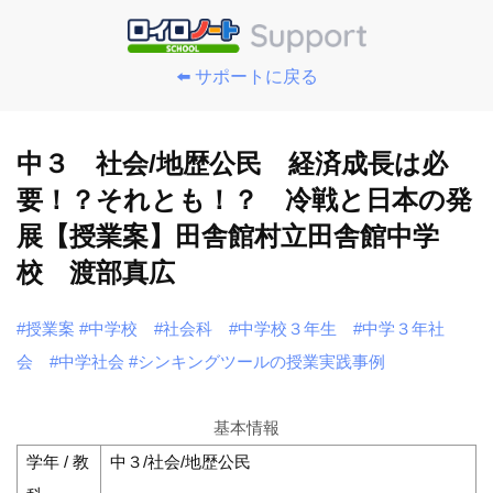
⬅️ サポートに戻る
中３ 社会/地歴公民 経済成長は必
要！？それとも！？ 冷戦と日本の発
展【授業案】田舎館村立田舎館中学
校 渡部真広
#授業案
#中学校
#社会科
#中学校３年生
#中学３年社
会
#中学社会
#シンキングツールの授業実践事例
基本情報
学年 / 教
中３/社会/地歴公民