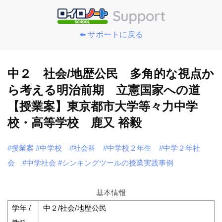
⬅️ サポートに戻る
中２ 社会/地歴公民 多角的な視点か
ら考える明治前期 立憲国家への道
【授業案】東京都市大学等々力中学
校・高等学校 鹿又 裕毅
#授業案
#中学校
#社会科
#中学校２年生
#中学２年社
会
#中学社会
#シンキングツールの授業実践事例
基本情報
学年 /
中２/社会/地歴公民