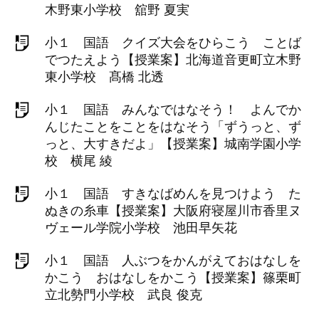
木野東小学校 舘野 夏実
小１ 国語 クイズ大会をひらこう ことば
でつたえよう【授業案】北海道音更町立木野
東小学校 髙橋 北透
小１ 国語 みんなではなそう！ よんでか
んじたことをことをはなそう「ずうっと、ず
っと、大すきだよ」【授業案】城南学園小学
校 横尾 綾
小１ 国語 すきなばめんを見つけよう た
ぬきの糸車【授業案】大阪府寝屋川市香里ヌ
ヴェール学院小学校 池田早矢花
小１ 国語 人ぶつをかんがえておはなしを
かこう おはなしをかこう【授業案】篠栗町
立北勢門小学校 武良 俊克