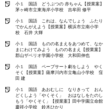
小１ 国語 どうぶつの 赤ちゃん【授業案】
茅ヶ崎市立東海岸小学校 吉牟田 修平
小１ 国語 これは、なんでしょう ふたり
でかんがえよう【授業案】横浜市立南小学
校 石井 大輝
小１ 国語 ものの名まえをあつめて、なか
まにわけてみよう ものの名まえ【授業案】
郡山ザベリオ学園小学校 大和田伸也
小１ 国語 ペープサート劇をしよう やく
そく【授業案】薩摩川内市立亀山小学校 窪
田 建
小１ 国語 あおむしに なりきって おん
どくしよう「やくそく」 おはなしをたのし
もう「やくそく」【授業案】田中学園立命館
慶祥小学校 鈴木ひかり