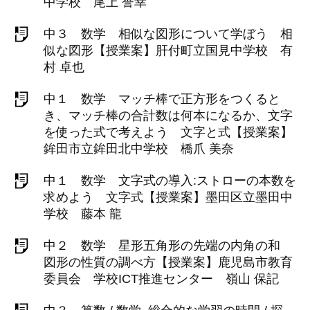
中学校 尾上 誉幸
中３ 数学 相似な図形について学ぼう 相
似な図形【授業案】肝付町立国見中学校 有
村 卓也
中１ 数学 マッチ棒で正方形をつくると
き、マッチ棒の合計数は何本になるか、文字
を使った式で考えよう 文字と式【授業案】
鉾田市立鉾田北中学校 橋爪 美奈
中１ 数学 文字式の導入:ストローの本数を
求めよう 文字式【授業案】墨田区立墨田中
学校 藤本 龍
中２ 数学 星形五角形の先端の内角の和
図形の性質の調べ方【授業案】鹿児島市教育
委員会 学校ICT推進センター 嶺山 保記