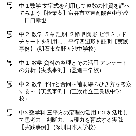
中１数学 文字式を利用して整数の性質を調べ
てみよう【授業案】富谷市立東向陽台中学校
田口幸也
中２ 数学 ５章 証明 ２節 四角形 ピラミッド
チャートを利用し、平行四辺形を証明【実践
事例】 (明石市立野々池中学校）
中１ 数学 資料の整理とその活用 アンケート
の分析【実践事例】 (盈進中学校）
中２ 数学 平行と合同～補助線のひき方を考察
する～【実践事例】 (三次市立三良坂中学
校）
中3 数学科 三平方の定理の活用 ICTを活用し
て思考力、判断力、表現力を育成する実践
【実践事例】 (深圳日本人学校）