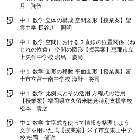
月 翔伍
中１ 数学 立体の構成 空間図形【授業案】聖
霊中学 長谷川 照明
中１ 数学 空間における２直線の位置関係（ね
じれの位置） 空間の図形【授業案】恵那市立
上矢作中学校 岩島 慶尚
中１ 数学 図形の移動 平面図形【授業案】富
士市立富士南中学校 海野 将司
中１ 数学 比例式とその活用 方程式の活用
【授業案】福岡県立久留米聴覚特別支援学校
松本 貴之
中１ 数学 文字式を使って情報を整理しよう
文字を用いた式【授業案】米子市立東山中学
校 松岡 郁弥