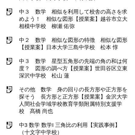
中３ 数学 相似を利用して校舎の高さを求
めよう！ 相似な図形【授業案】越谷市立大
相模中学校 柳瀬 佑弥
中２ 数学 相似な図形の特徴 相似な図形
【授業案】日本大学三島中学校 松本 惇
中３ 数学 星型五角形の先端の角の和は何
度？ 図形の調べ方【授業案】世田谷区立東
深沢中学校 松山 蓮
その他 数学 身の回りの長方形や正方形を
探そう 長方形と正方形【授業案】金沢大学
人間社会学域学校教育学類附属特別支援学
校 髙橋 尚也
中3 数学 数学I 三角比の利用【実践事例】
（十文字中学校）