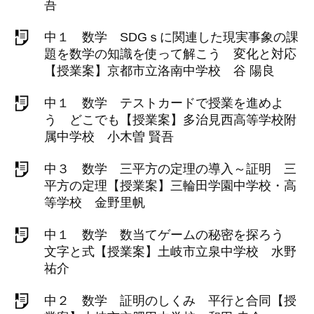
吾
中１ 数学 SDGｓに関連した現実事象の課
題を数学の知識を使って解こう 変化と対応
【授業案】京都市立洛南中学校 谷 陽良
中１ 数学 テストカードで授業を進めよ
う どこでも【授業案】多治見西高等学校附
属中学校 小木曽 賢吾
中３ 数学 三平方の定理の導入～証明 三
平方の定理【授業案】三輪田学園中学校・高
等学校 金野里帆
中１ 数学 数当てゲームの秘密を探ろう
文字と式【授業案】土岐市立泉中学校 水野
祐介
中２ 数学 証明のしくみ 平行と合同【授