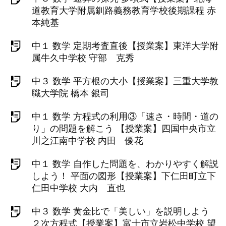
道教育大学附属釧路義務教育学校後期課程 赤
本純基
中１ 数学 定期考査直後【授業案】東洋大学附
属牛久中学校 守部 克秀
中３ 数学 平方根の大小【授業案】三重大学教
職大学院 橋本 銀司
中１ 数学 方程式の利用③「速さ・時間・道の
り」の問題を解こう 【授業案】四国中央市立
川之江南中学校 内田 優花
中１ 数学 自作した問題を、わかりやすく解説
しよう！ 平面の図形【授業案】下仁田町立下
仁田中学校 大内 直也
中３ 数学 黄金比で「美しい」を説明しよう
２次方程式【授業案】富士市立岩松中学校 望