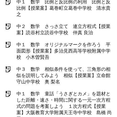
中１ 数学 比例と反比例の利用 比例と反
比例【授業案】葛巻町立葛巻中学校 清水貴
之
中２ 数学 さっさ立て 連立方程式【授業
案】読谷村立読谷中学校 仲真 良治
中１ 数学 オリジナルマークを作ろう 平
面図形【授業案】多治見西高等学校附属中学
校 小木曽賢吾
中３ 数学 相似条件を使って、三角形の相
似を説明してみよう 相似【授業案】立命館
守山中学校 奥 梨名
中１ 数学 童話「うさぎとカメ」を題材と
した距離・速さ・時間に関する一元一次方程
式の問題を考案しよう １次方程式【授業
案】大阪教育大学附属天王寺中学校 島橋 尚