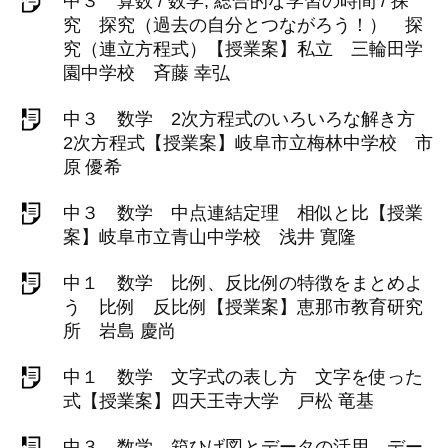
中３ 算数 / 数学, 総合的な学習の時間 / 探
究 探究（過去の自分とつながろう！） 探
究（連立方程式）【授業案】私立 三輪田学
園中学校 斉藤 幸弘
中３ 数学 2次方程式のいろいろな解き方
2次方程式【授業案】岐阜市立梅林中学校 市
原 優希
中３ 数学 中点連結定理 相似と比【授業
案】岐阜市立青山中学校 浅井 寛隆
中１ 数学 比例、反比例の特徴をまとめよ
う 比例 反比例【授業案】恵那市教育研究
所 岩島 慶尚
中１ 数学 文字式の表し方 文字を使った
式【授業案】四天王寺大学 戸松 竜基
中３ 数学 箱ひげ図とデータの活用 デー