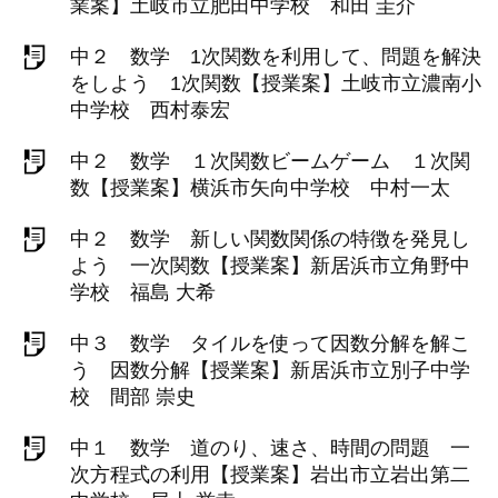
業案】土岐市立肥田中学校 和田 圭介
中２ 数学 1次関数を利用して、問題を解決
をしよう 1次関数【授業案】土岐市立濃南小
中学校 西村泰宏
中２ 数学 １次関数ビームゲーム １次関
数【授業案】横浜市矢向中学校 中村一太
中２ 数学 新しい関数関係の特徴を発見し
よう 一次関数【授業案】新居浜市立角野中
学校 福島 大希
中３ 数学 タイルを使って因数分解を解こ
う 因数分解【授業案】新居浜市立別子中学
校 間部 崇史
中１ 数学 道のり、速さ、時間の問題 一
次方程式の利用【授業案】岩出市立岩出第二