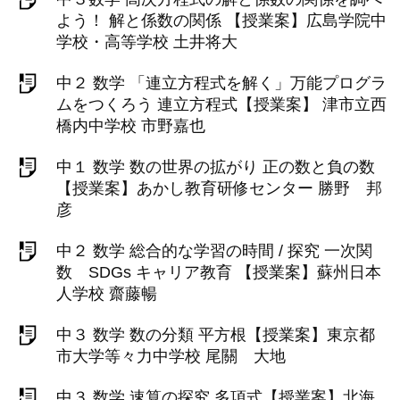
よう！ 解と係数の関係 【授業案】広島学院中
学校・高等学校 土井将大
中２ 数学 「連立方程式を解く」万能プログラ
ムをつくろう 連立方程式【授業案】 津市立西
橋内中学校 市野嘉也
中１ 数学 数の世界の拡がり 正の数と負の数
【授業案】あかし教育研修センター 勝野 邦
彦
中２ 数学 総合的な学習の時間 / 探究 一次関
数 SDGs キャリア教育 【授業案】蘇州日本
人学校 齋藤暢
中３ 数学 数の分類 平方根【授業案】東京都
市大学等々力中学校 尾關 大地
中３ 数学 速算の探究 多項式【授業案】北海