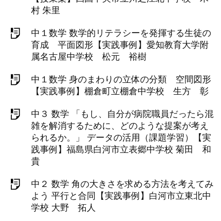
村 朱里
中１数学 数学的リテラシーを発揮する生徒の
育成 平面図形【実践事例】愛知教育大学附
属名古屋中学校 松元 裕樹
中１数学 身のまわりの立体の分類 空間図形
【実践事例】棚倉町立棚倉中学校 生方 彰
中３ 数学 「もし、自分が病院職員だったら混
雑を解消するために、どのような提案が考え
られるか。」 データの活用（課題学習）【実
践事例】福島県白河市立表郷中学校 菊田 和
貴
中２ 数学 角の大きさを求める方法を考えてみ
よう 平行と合同【実践事例】白河市立東北中
学校 大野 拓人