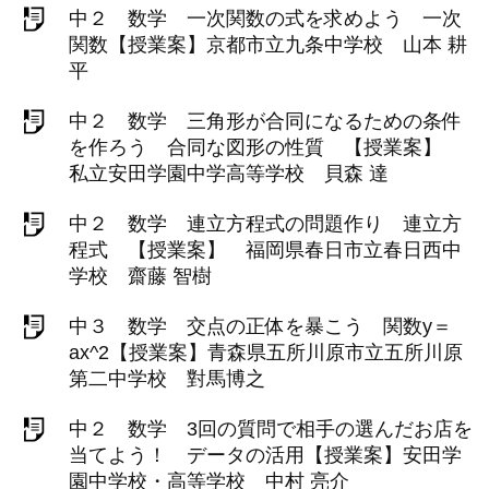
中２ 数学 一次関数の式を求めよう 一次
関数【授業案】京都市立九条中学校 山本 耕
平
中２ 数学 三角形が合同になるための条件
を作ろう 合同な図形の性質 【授業案】
私立安田学園中学高等学校 貝森 達
中２ 数学 連立方程式の問題作り 連立方
程式 【授業案】 福岡県春日市立春日西中
学校 齋藤 智樹
中３ 数学 交点の正体を暴こう 関数y＝
ax^2【授業案】青森県五所川原市立五所川原
第二中学校 對馬博之
中２ 数学 3回の質問で相手の選んだお店を
当てよう！ データの活用【授業案】安田学
園中学校・高等学校 中村 亮介