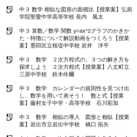
中３ 数学 相似な図形の面積比【授業案】弘前
学院聖愛中学高等学校 長内 風太
中３ 算数／数学 関数 y=ax^2グラフのかきか
た・特徴について解説動画をつくろう【授業
案】墨田区立桜堤中学校 岩井 洋平
中３ 数学 ２次方程式の、３つの解き方を
探求しよう ２次方程式【授業案】八丈町立
三原中学校 鈴木伶爾
中３ 数学 カレンダーの規則性を見つけ出
し、数学を用いて表そう！ 数と式【授業
案】藤村女子中学・高等学校 石川彩加
中３ 数学 相似の導入 図形と相似【授業
案】岩出市立岩出中学校 橋口 拓矢