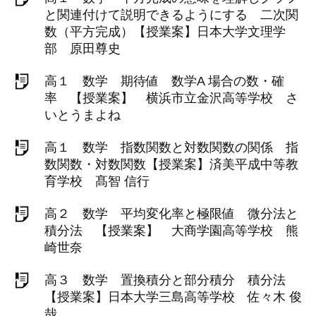
と関連付けて説明できるようにする 二次関
数（平方完成）【授業案】日本大学文理学
部 原田尊史
高１ 数学 期待値 数学A 場合の数・確
率 【授業案】 横浜市立金沢高等学校 さ
いとうまよね
高１ 数学 指数関数と対数関数の関係 指
数関数・対数関数【授業案】済美平成中等教
育学校 髙智 信行
高２ 数学 平均変化率と極限値 微分法と
積分法 【授業案】 大商学園高等学校 熊
崎世奈
高３ 数学 置換積分と部分積分 積分法
【授業案】日本大学三島高等学校 佐々木 俊
哉