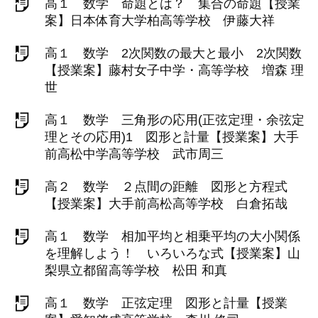
高１ 数学 命題とは？ 集合の命題【授業
案】日本体育大学柏高等学校 伊藤大祥
高１ 数学 2次関数の最大と最小 2次関数
【授業案】藤村女子中学・高等学校 増森 理
世
高１ 数学 三角形の応用(正弦定理・余弦定
理とその応用)1 図形と計量【授業案】大手
前高松中学高等学校 武市周三
高２ 数学 ２点間の距離 図形と方程式
【授業案】大手前高松高等学校 白倉拓哉
高１ 数学 相加平均と相乗平均の大小関係
を理解しよう！ いろいろな式【授業案】山
梨県立都留高等学校 松田 和真
高１ 数学 正弦定理 図形と計量【授業