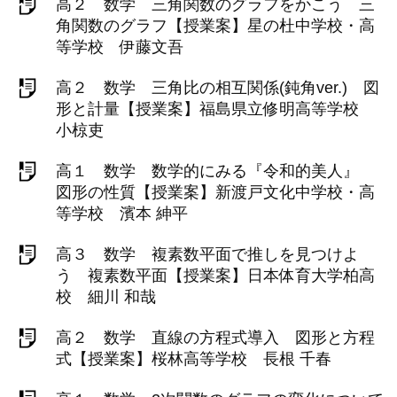
高２ 数学 三角関数のグラフをかこう 三
角関数のグラフ【授業案】星の杜中学校・高
等学校 伊藤文吾
高２ 数学 三角比の相互関係(鈍角ver.) 図
形と計量【授業案】福島県立修明高等学校
小椋吏
高１ 数学 数学的にみる『令和的美人』
図形の性質【授業案】新渡戸文化中学校・高
等学校 濱本 紳平
高３ 数学 複素数平面で推しを見つけよ
う 複素数平面【授業案】日本体育大学柏高
校 細川 和哉
高２ 数学 直線の方程式導入 図形と方程
式【授業案】桜林高等学校 長根 千春