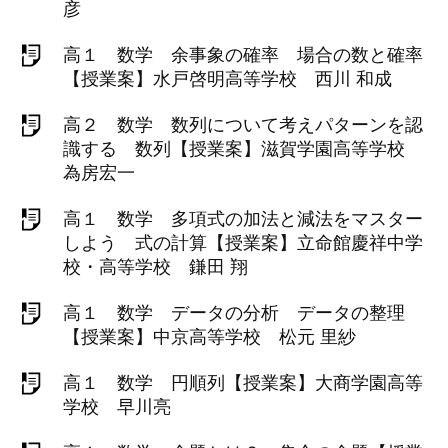
彦
高１ 数学 余事象の確率 場合の数と確率
【授業案】水戸啓明高等学校 西川 和成
高２ 数学 数列について考えパターンを認
識する 数列【授業案】滋賀学園高等学校
為房宏一
高１ 数学 多項式の加法と減法をマスター
しよう 式の計算【授業案】立命館慶祥中学
校・高等学校 鎌田 翔
高１ 数学 データの分析 データの整理
【授業案】中京高等学校 松元 里紗
高１ 数学 円順列【授業案】大商学園高等
学校 早川亮