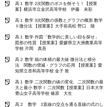
高１ 数学 2次関数のボスを倒そう！【授業
案】横浜市立金沢高等学校 伊藤 未彩
高１ 数学 3次関数の係数とグラフの概形 数学
Ⅱ微分法 【授業案】大手前高松 野口 陵
高１ 数学 作図「数学的に美しい顔を探せ」
図形の性質 【授業案】愛媛県立大洲農業高等
学校 片岡 真吾
高２ 数学 箱の体積の最大値 微分法と積分
法 関数の増減・グラフの応用 【授業案】愛
知県立杏和高等学校 金子 敦
高１ 数学 二次関数の値の変化 二次関数の最
大と最小 数学Ⅰ 二次関数【授業案】日本大学
豊山女子高等学校 篠原 大生
高２ 数学 2直線の交点を通る直線の式のし