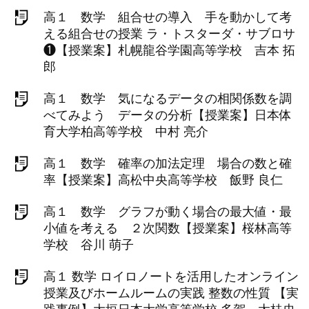
高１ 数学 組合せの導入 手を動かして考
える組合せの授業 ラ・トスターダ・サブロサ
❶【授業案】札幌龍谷学園高等学校 吉本 拓
郎
高１ 数学 気になるデータの相関係数を調
べてみよう データの分析【授業案】日本体
育大学柏高等学校 中村 亮介
高１ 数学 確率の加法定理 場合の数と確
率【授業案】高松中央高等学校 飯野 良仁
高１ 数学 グラフが動く場合の最大値・最
小値を考える ２次関数【授業案】桜林高等
学校 谷川 萌子
高１ 数学 ロイロノートを活用したオンライン
授業及びホームルームの実践 整数の性質 【実