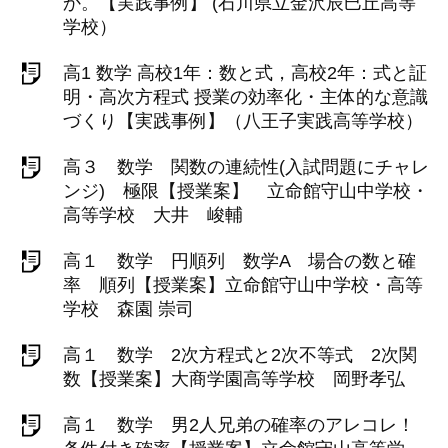
か。【実践事例】 (石川県立金沢辰巳丘高等
学校）
高1 数学 高校1年：数と式，高校2年：式と証
明・高次方程式 授業の効率化・主体的な意識
づくり【実践事例】（八王子実践高等学校）
高３ 数学 関数の連続性(入試問題にチャレ
ンジ) 極限【授業案】 立命館守山中学校・
高等学校 大井 峻輔
高１ 数学 円順列 数学A 場合の数と確
率 順列【授業案】立命館守山中学校・高等
学校 森園 崇司
高１ 数学 2次方程式と2次不等式 2次関
数【授業案】大商学園高等学校 岡野孝弘
高１ 数学 男2人兄弟の確率のアレコレ！