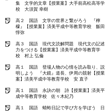
集 文学的文章【授業案】大手前高松高等学
校 大須賀 幸樹
高２ 国語 文学の世界と繋がろう 『檸
檬』【授業案】済美平成中等教育学校 飯田
惇弥
高３ 国語 現代文読解問題 現代文の記述
力をつける【授業案】済美平成中等教育学
校 村上 弘倫
高１ 国語 登場人物の心情を読み取り、説
明しよう 『大鏡』道長、伊周の競射【授業
案】済美平成中等教育学校 安 直子
高１ 国語 永訣の朝 詩【授業案】済美平
成中等教育学校 佐々木紀乃
高１ 国語 蜻蛉日記で学び方を学ぼう 日