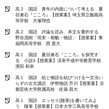
高２ 国語 青年の内面について考える 夏
目漱石『こころ』【授業案】埼玉県立飯能高
等学校 大塚翔也
高２ 国語 評論を読み、本文を要約する
野谷茂樹「現実・相貌・物語」【授業案】東
福岡高等学校 西 貴大
高１ 国語 夏目漱石『こころ』を探究す
る 小説3【授業案】済美平成中等教育学校
濱田 和幸
高１ 国語 絵と物語を結びつける〜文法い
らずの古文講読 伊勢物語 芥川【授業案】京
都芸術大学附属高校 佐薙 昌大
高１ 国語 エッセイ(随筆)を書いてみよ
う 随筆【授業案】日本大学三島高等学校