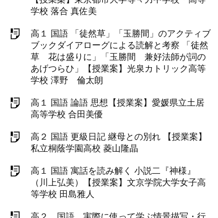
学校 落合 真佐美
高１ 国語 「徒然草」「玉勝間」のアクティブ
ブックダイアローグによる読解と考察 「徒然
草 花は盛りに」「玉勝間 兼好法師が詞の
あげつらひ」【授業案】光泉カトリック高等
学校 澤野 倫太朗
高１ 国語 論語 思想【授業案】愛媛県立土居
高等学校 合田美優
高２ 国語 更級日記 継母との別れ 【授業案】
私立桐蔭学園高校 菱山隆晶
高１ 国語 寓話を読み解く 小説二『神様』
（川上弘美）【授業案】文京学院大学女子高
等学校 田島雅人
高２ 国語 実際に使って学ぶ情景描写・行