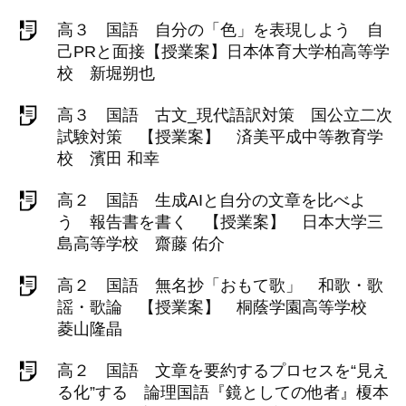
高３ 国語 自分の「色」を表現しよう 自
己PRと面接【授業案】日本体育大学柏高等学
校 新堀朔也
高３ 国語 古文_現代語訳対策 国公立二次
試験対策 【授業案】 済美平成中等教育学
校 濱田 和幸
高２ 国語 生成AIと自分の文章を比べよ
う 報告書を書く 【授業案】 日本大学三
島高等学校 齋藤 佑介
高２ 国語 無名抄「おもて歌」 和歌・歌
謡・歌論 【授業案】 桐蔭学園高等学校
菱山隆晶
高２ 国語 文章を要約するプロセスを“見え
る化”する 論理国語『鏡としての他者』榎本