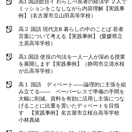
高1 国語総合イ わらしべ長者の経済学 ２人で
ミッションをこなしながら内容理解【実践事
例】 (名古屋市立山田高等学校）
高２ 国語 現代文B 暮らしの中のことば 若者
言葉について考える【実践事例】 (愛媛県立
土居高等学校）
高1 国語 使役の句法を一人一人が深める授業
を展開します【実践事例】（静岡市立清水桜
が丘高等学校）
高１ 国語 ディベート――論理的に主張を組
み立てる―― ペーパーレスで準備の手間を
大幅に削減。資料を有効に活用し主張につな
げることに比重を置いたディベートを目指
す 【実践事例】名古屋市立桜台高等学校
小林真緒