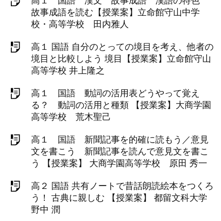
高１ 国語 漢文 故事成語 漢語の特色
故事成語を読む【授業案】立命館守山中学
校・高等学校 田内雅人
高１ 国語 自分のとっての境目を考え、他者の
境目と比較しよう 境目【授業案】立命館守山
高等学校 井上隆之
高１ 国語 動詞の活用表どうやって覚え
る？ 動詞の活用と種類 【授業案】大商学園
高等学校 荒木聖己
高１ 国語 新聞記事を的確に読もう／意見
文を書こう 新聞記事を読んで意見文を書こ
う 【授業案】 大商学園高等学校 原田 秀一
高２ 国語 共有ノートで昔話朗読絵本をつくろ
う！ 古典に親しむ 【授業案】 都留文科大学
野中 潤