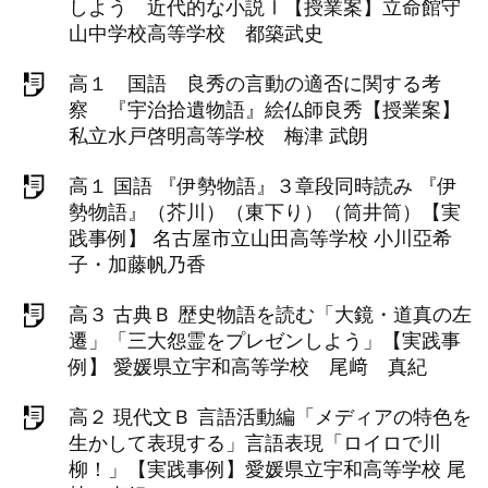
しよう 近代的な小説Ⅰ【授業案】立命館守
山中学校高等学校 都築武史
高１ 国語 良秀の言動の適否に関する考
察 『宇治拾遺物語』絵仏師良秀【授業案】
私立水戸啓明高等学校 梅津 武朗
高１ 国語 『伊勢物語』３章段同時読み 『伊
勢物語』（芥川）（東下り）（筒井筒）【実
践事例】 名古屋市立山田高等学校 小川亞希
子・加藤帆乃香
高３ 古典Ｂ 歴史物語を読む「大鏡・道真の左
遷」「三大怨霊をプレゼンしよう」【実践事
例】 愛媛県立宇和高等学校 尾﨑 真紀
高２ 現代文Ｂ 言語活動編「メディアの特色を
生かして表現する」言語表現「ロイロで川
柳！」【実践事例】愛媛県立宇和高等学校 尾