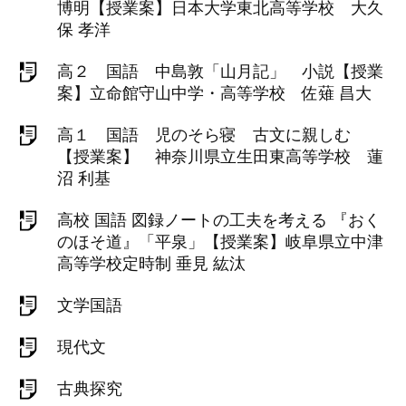
博明【授業案】日本大学東北高等学校 大久
保 孝洋
高２ 国語 中島敦「山月記」 小説【授業
案】立命館守山中学・高等学校 佐薙 昌大
高１ 国語 児のそら寝 古文に親しむ
【授業案】 神奈川県立生田東高等学校 蓮
沼 利基
高校 国語 図録ノートの工夫を考える 『おく
のほそ道』「平泉」【授業案】岐阜県立中津
高等学校定時制 垂見 紘汰
文学国語
現代文
古典探究