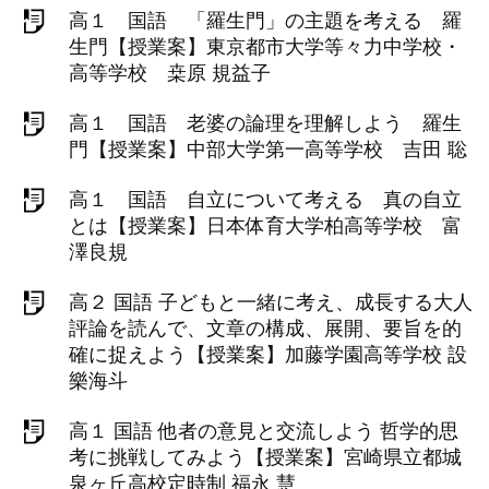
高１ 国語 「羅生門」の主題を考える 羅
生門【授業案】東京都市大学等々力中学校・
高等学校 桒原 規益子
高１ 国語 老婆の論理を理解しよう 羅生
門【授業案】中部大学第一高等学校 吉田 聡
高１ 国語 自立について考える 真の自立
とは【授業案】日本体育大学柏高等学校 富
澤良規
高２ 国語 子どもと一緒に考え、成長する大人
評論を読んで、文章の構成、展開、要旨を的
確に捉えよう【授業案】加藤学園高等学校 設
樂海斗
高１ 国語 他者の意見と交流しよう 哲学的思
考に挑戦してみよう【授業案】宮崎県立都城
泉ヶ丘高校定時制 福永 慧