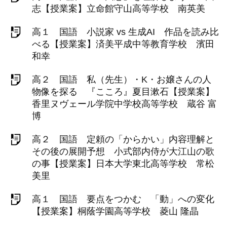
志【授業案】立命館守山高等学校 南英美
高１ 国語 小説家 vs 生成AI 作品を読み比
べる【授業案】済美平成中等教育学校 濱田
和幸
高２ 国語 私（先生）・K・お嬢さんの人
物像を探る 『こころ』夏目漱石【授業案】
香里ヌヴェール学院中学校高等学校 蔵谷 富
博
高２ 国語 定頼の「からかい」内容理解と
その後の展開予想 小式部内侍が大江山の歌
の事【授業案】日本大学東北高等学校 常松
美里
高１ 国語 要点をつかむ 「動」への変化
【授業案】桐蔭学園高等学校 菱山 隆晶