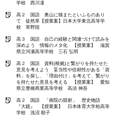
学校 西川凜
高２ 国語 奥山に猫またといふものあり
て 徒然草【授業案】日本大学東北高等学
校 草野陸
高３ 国語 自己の経験と関連づけて読みを
深めよう 情報のメタ化 【授業案】 滋賀
県立河瀬高等学校 三石 弘明
高２ 国語 資料(根拠)と繋がりを持たせた
意見を考えよう 妥当性や信頼性がある「資
料」を探し、「理由付け」を考えて、繋がり
を持たせた意見を考える 【授業案】 愛知
県立豊橋商業高等学校 高須 伸吾
高２ 国語 「南院の競射」 歴史物語
『大鏡』 【授業案】 日本体育大学柏高等
学校 浅沼 順子