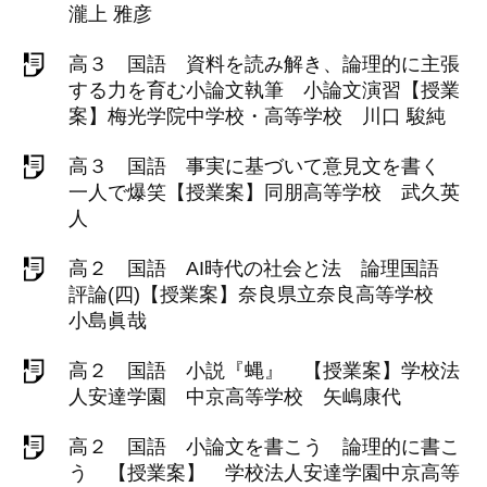
瀧上 雅彦
高３ 国語 資料を読み解き、論理的に主張
する力を育む小論文執筆 小論文演習【授業
案】梅光学院中学校・高等学校 川口 駿純
高３ 国語 事実に基づいて意見文を書く
一人で爆笑【授業案】同朋高等学校 武久英
人
高２ 国語 AI時代の社会と法 論理国語
評論(四)【授業案】奈良県立奈良高等学校
小島眞哉
高２ 国語 小説『蝿』 【授業案】学校法
人安達学園 中京高等学校 矢嶋康代
高２ 国語 小論文を書こう 論理的に書こ
う 【授業案】 学校法人安達学園中京高等