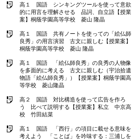
高１ 国語 シンキングツールを使って意欲
的に用言を理解させる 品詞、自立語【授業
案】桐蔭学園高等学校 菱山 隆晶
高１ 国語 共有ノートを使っての「絵仏師
良秀」の用言演習 古文に親しむ【授業案】
桐蔭学園高等学校 菱山 隆晶
高１ 国語 「絵仏師良秀」の良秀の人物像
を多面的に考える 古文に親しむ（宇治拾遺
物語「絵仏師良秀」）【授業案】桐蔭学園高
等学校 菱山隆晶
高２ 国語 対比構造を使って広告を作ろ
う 比べて説明する【授業案】私立 中京高
校 竹田結菜
高１ 国語 「西行」の項目に載せる意味を
考えよう 「ことば」を吟味する：三浦しを