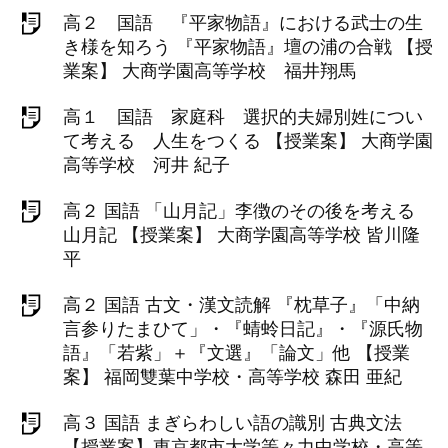
高２ 国語 『平家物語』における武士の生
き様を知ろう 『平家物語』壇の浦の合戦 【授
業案】 大商学園高等学校 福井翔馬
高１ 国語 家庭科 選択的夫婦別姓につい
て考える 人生をつくる 【授業案】 大商学園
高等学校 河井 紀子
高２ 国語 「山月記」李徴のその後を考える
山月記 【授業案】 大商学園高等学校 皆川隆
平
高２ 国語 古文・漢文読解 『枕草子』「中納
言参りたまひて」・『蜻蛉日記』・『源氏物
語』「若紫」＋『文選』「論文」他 【授業
案】 福岡雙葉中学校・高等学校 森田 亜紀
高３ 国語 まぎらわしい語の識別 古典文法
【授業案】東京都市大学等々力中学校・高等