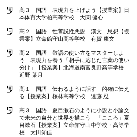
高３ 国語 表現力を上げよう【授業案】日
本体育大学柏高等学校 大関 健心
高２ 国語 性善説性悪説 漢文 思想【授
業案】立命館守山高等学校 有賀 康文
高２ 国語 敬語の使い方をマスターしよ
う 表現力を養う「相手に応じた言葉の使い
分け」【授業案】北海道南富良野高等学校
近野 葉月
高１ 国語 伝わるように話す 的確に伝え
る【授業案】桜林高等学校 遠藤 忍
高３ 国語 夏目漱石のように小説と小論文
で未来の自分と世界を描こう 「こころ」夏
目漱石【授業案】立命館守山中学校・高等学
校 太田知佳