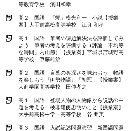
等教育学校 濱田和幸
高２ 国語 「蠅」横光利一 小説【授業
案】大手前高松高等学校 江良 和孝
高１ 国語 筆者の課題解決法を評価してみ
よう 筆者の考えを評価する（評論「不均等
な時間」内山節）【授業案】宮城県宮城野高
等学校 伊藤雄治
高２ 国語 言葉の奥深さを味わおう 物語
を楽しもう『伊勢物語』「初冠」【授業案】
大商学園高等学校 田仲孝之
高１ 国語 登場人物の人物像から説話の主
題を考える 検非違使忠明のこと【授業案】
大手前高松中学・高等学校 谷 亜美
高３ 国語 入試記述問題演習 新国語問題