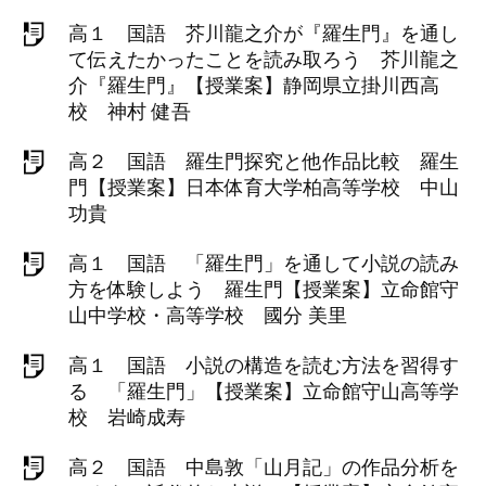
高１ 国語 芥川龍之介が『羅生門』を通し
て伝えたかったことを読み取ろう 芥川龍之
介『羅生門』【授業案】静岡県立掛川西高
校 神村 健吾
高２ 国語 羅生門探究と他作品比較 羅生
門【授業案】日本体育大学柏高等学校 中山
功貴
高１ 国語 「羅生門」を通して小説の読み
方を体験しよう 羅生門【授業案】立命館守
山中学校・高等学校 國分 美里
高１ 国語 小説の構造を読む方法を習得す
る 「羅生門」【授業案】立命館守山高等学
校 岩崎成寿
高２ 国語 中島敦「山月記」の作品分析を