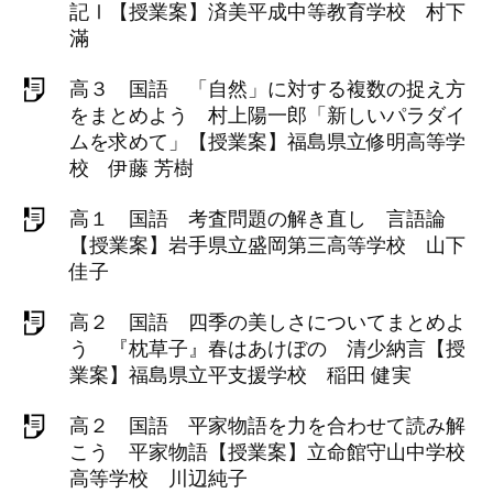
記Ⅰ【授業案】済美平成中等教育学校 村下
滿
高３ 国語 「自然」に対する複数の捉え方
をまとめよう 村上陽一郎「新しいパラダイ
ムを求めて」【授業案】福島県立修明高等学
校 伊藤 芳樹
高１ 国語 考査問題の解き直し 言語論
【授業案】岩手県立盛岡第三高等学校 山下
佳子
高２ 国語 四季の美しさについてまとめよ
う 『枕草子』春はあけぼの 清少納言【授
業案】福島県立平支援学校 稲田 健実
高２ 国語 平家物語を力を合わせて読み解
こう 平家物語【授業案】立命館守山中学校
高等学校 川辺純子