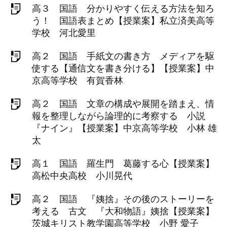
高３ 国語 分かりやすく伝える方法を知ろ
う！ 国語表まとめ【授業案】私立済美高等
学校 河北愛里
高２ 国語 手紙文の書き方 メディアを駆
使する【通信文を書き分ける】【授業案】中
京高等学校 有賀香林
高２ 国語 文章の構成や展開を踏まえ、情
報を整理しながら論理的に考察する 小説
『ナイン』【授業案】中京高等学校 小林 雄
太
高１ 国語 羅生門 葛藤する心【授業案】
高松中央高校 小川晃代
高２ 国語 『姨捨』その後のストーリーを
考える 古文 『大和物語』姨捨【授業案】
茨城キリスト教学園高等学校 小野 愛子