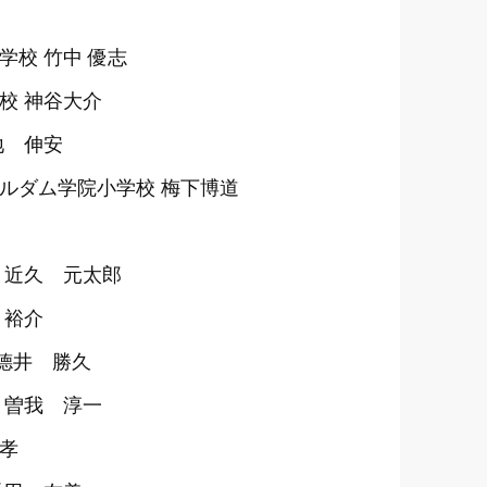
校 竹中 優志
校 神谷大介
地 伸安
ルダム学院小学校 梅下博道
 近久 元太郎
 裕介
德井 勝久
 曽我 淳一
孝