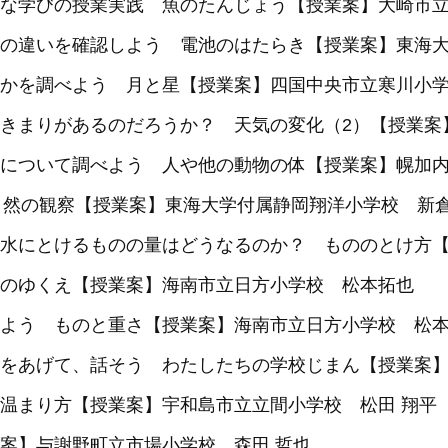
な学びの授業実践 魚のたんじょう【授業案】大崎市立
の違いを確認しよう 電池のはたらき【授業案】東海
かを調べよう 月と星【授業案】四国中央市立寒川小学
きまりがあるのだろうか？ 天気の変化（2）【授業案
について調べよう 人や他の動物の体【授業案】幌加内
自然の観察【授業案】東海大学付属静岡翔洋小学校 新
水にとけるものの量はどうなるのか？ もののとけ方
のゆくえ【授業案】海南市立日方小学校 松本拓也
よう ものと重さ【授業案】海南市立日方小学校 松
をあげて、話そう わたしたちの学校じまん【授業案】
温まり方【授業案】宇和島市立立間小学校 松田 翔平
案】与謝野町立市場小学校 森田 哲也