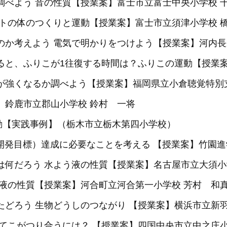
調べよう 音の性質【授業案】富士市立富士中央小学校 
ヒトの体のつくりと運動【授業案】富士市立須津小学校 
のか考えよう 電気で明かりをつけよう【授業案】河内長
すると、ふりこが1往復する時間は？ふりこの運動【授業
きが強くなるか調べよう【授業案】福岡県立小倉聴覚特別
】鈴鹿市立郡山小学校 鈴村 一将
動【実践事例】（栃木市立栃木第四小学校）
能な開発目標）達成に必要なことを考える 【授業案】竹園進
のは何だろう 水よう液の性質【授業案】名古屋市立大須小
溶液の性質【授業案】河合町立河合第一小学校 芳村 和
たどろう 生物どうしのつながり 【授業案】横浜市立新羽
 てこがつり合うには？ 【授業案】四国中央市立中之庄