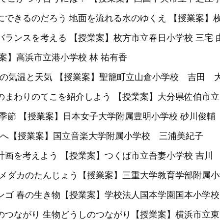
にできるのだろう 地面を流れる水のゆくえ 【授業案】枚
バランスを考える 【授業案】枚方市立春日小学校 三宅 
業案】高浜市立港小学校 林 祐有香
1日の気温と天気 【授業案】聖籠町立山倉小学校 吉田 
身のまわりのてこを紹介しよう 【授業案】大分県佐伯市立
と季節 【授業案】日本女子大学附属豊明小学校 砂川俊輔
へ【授業案】国立音楽大学附属小学校 三浦美紀子
計画を考えよう 【授業案】つくば市立吾妻小学校 吉川
う メダカのたんじょう【授業案】三重大学教育学部附属小
ンゴ 春の生き物【授業案】学校法人国本学園国本小学校(
めのつながり 生物どうしのつながり【授業案】横浜市立東