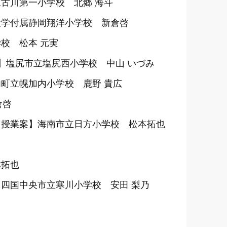
古川第一小学校 北郷 海斗
大学付属静岡翔洋小学校 新倉啓
校 松本 元実
】塩尻市立塩尻西小学校 中山 いづみ
町立幌加内小学校 鹿野 貴広
倉啓
【授業案】海南市立日方小学校 松本拓也
本拓也
四国中央市立寒川小学校 安田 梨乃