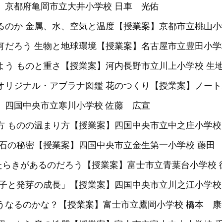
】京都府亀岡市立大井小学校 日車 光佑
るのか 金属、水、空気と温度【授業案】京都市立桃山小学
何だろう 生物と地球環境【授業案】名古屋市立豊田小学
よう ものと重さ【授業案】河内長野市立川上小学校 生
！オリジナル・アブラナ図鑑 花のつくり【授業案】ノート
】四国中央市立寒川小学校 佐藤 広宣
り方 ものの温まり方【授業案】四国中央市立中之庄小学校
磁石の秘密【授業案】四国中央市立金生第一小学校 藤田
たらきがあるのだろう【授業案】富士市立青葉台小学校 
種子と発芽の成長」【授業案】四国中央市立川之江小学校
どうなるのかな？【授業案】富士市立鷹岡小学校 橋本 康