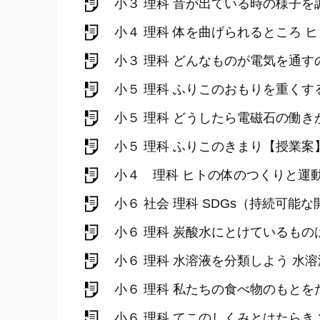
小３ 理科 音が出ている時の様子を
小４ 理科 体を曲げられるところ 
小３ 理科 どんなものが電気を通す
小５ 理科 ふりこのおもりを重く
小５ 理科 どうしたら電磁石の働
小５ 理科 ふりこのきまり【授業案
小４ 理科 ヒトの体のつくりと運
小６ 社会 理科 SDGs（持続可
小６ 理科 炭酸水にとけているも
小６ 理科 水溶液を分類しよう 水
小６ 理科 私たちの食べ物のもとを
小６ 理科 てこのしくみとはたらき