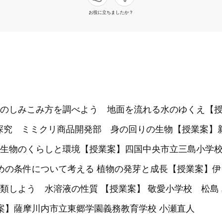
お役に立ちましたか？
のしみこみ方を調べよう 地面を流れる水のゆくえ【
/ 探究 ミミクリ商品開発部 身の回りの生物【授業案】
生物のくらしと環境【授業案】四国中央市立三島小学
めの条件について考える 植物の発芽と成長【授業案】伊
類しよう 水溶液の性質 【授業案】 敬愛小学校 松島
業案】薩摩川内市立東郷学園義務教育学校 小瀬直人