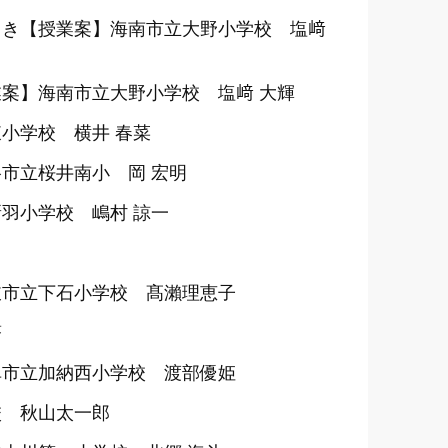
らき【授業案】海南市立大野小学校 塩﨑
案】海南市立大野小学校 塩﨑 大輝
小学校 横井 春菜
市立桜井南小 岡 宏明
羽小学校 嶋村 諒一
岐市立下石小学校 髙瀨理恵子
蒼
阜市立加納西小学校 渡部優姫
校 秋山太一郎