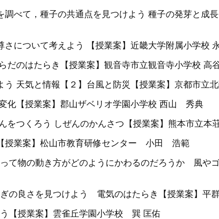
ンを調べて，種子の共通点を見つけよう 種子の発芽と成
尊さについて考えよう 【授業案】近畿大学附属小学校 
からだのはたらき【授業案】観音寺市立観音寺小学校 高谷
べよう 天気と情報【２】台風と防災【授業案】京都市立北
の変化【授業案】郡山ザベリオ学園小学校 西山 秀典
かんをつくろう しぜんのかんさつ【授業案】熊本市立本荘
き【授業案】松山市教育研修センター 小田 浩範
って物の動き方がどのようにかわるのだろうか 風や
ぎの良さを見つけよう 電気のはたらき【授業案】平群
う【授業案】雲雀丘学園小学校 巽 匡佑