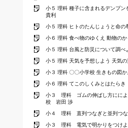
小５ 理科 種子に含まれるデンプ
貴利
小５ 理科 ヒトのたんじょうと命の
小６ 理科 食べ物のゆくえ 動物の
小５ 理科 台風と防災について調
小５ 理科 天気を予想しよう 天気
小３ 理科 〇〇小学校 生きもの図
小６ 理科 てこのしくみとはたら
小３ 理科 ゴムの伸ばし方にによ
校 岩田 渉
小４ 理科 直列つなぎと並列つな
小３ 理科 電気で明かりをつけよ